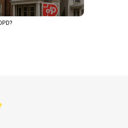
 DPD?
?