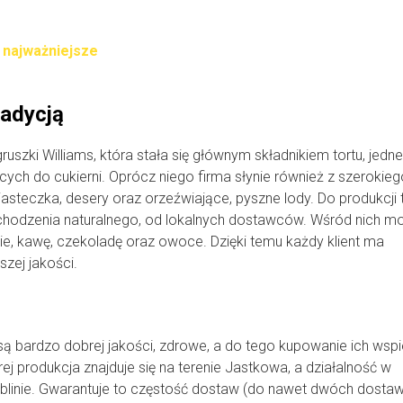
o najważniejsze
radycją
szki Williams, która stała się głównym składnikiem tortu, jedn
ych do cukierni. Oprócz niego firma słynie również z szerokieg
asteczka, desery oraz orzeźwiające, pyszne lody. Do produkcji 
pochodzenia naturalnego, od lokalnych dostawców. Wśród nich m
alie, kawę, czekoladę oraz owoce. Dzięki temu każdy klient ma
szej jakości.
są bardzo dobrej jakości, zdrowe, a do tego kupowanie ich wspi
órej produkcja znajduje się na terenie Jastkowa, a działalność w
Lublinie. Gwarantuje to częstość dostaw (do nawet dwóch dosta