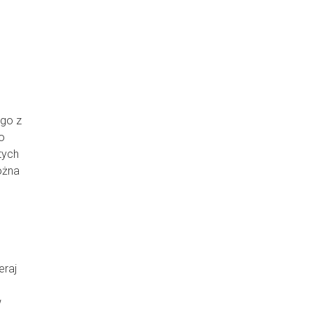
ego z
o
tych
ożna
eraj
w