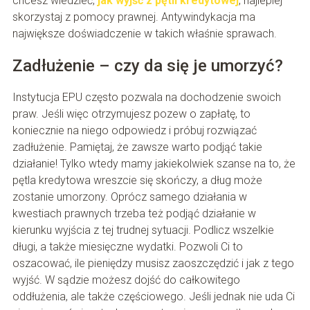
chcesz wiedzieć,
jak wyjść z pętli kredytowej
, najlepiej
skorzystaj z pomocy prawnej. Antywindykacja ma
największe doświadczenie w takich właśnie sprawach.
Zadłużenie – czy da się je umorzyć?
Instytucja EPU często pozwala na dochodzenie swoich
praw. Jeśli więc otrzymujesz pozew o zapłatę, to
koniecznie na niego odpowiedz i próbuj rozwiązać
zadłużenie. Pamiętaj, że zawsze warto podjąć takie
działanie! Tylko wtedy mamy jakiekolwiek szanse na to, że
pętla kredytowa wreszcie się skończy, a dług może
zostanie umorzony. Oprócz samego działania w
kwestiach prawnych trzeba też podjąć działanie w
kierunku wyjścia z tej trudnej sytuacji. Podlicz wszelkie
długi, a także miesięczne wydatki. Pozwoli Ci to
oszacować, ile pieniędzy musisz zaoszczędzić i jak z tego
wyjść. W sądzie możesz dojść do całkowitego
oddłużenia, ale także częściowego. Jeśli jednak nie uda Ci