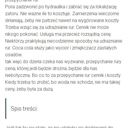
Pora zadzwonić po hydraulika i zabrać się za lokalizację
zatoru. Nie ważne ile to kosztuje. Zamierzenia wieczorne
skłaniają, żeby nie patrzeć nawet na wygórowane koszty.
Trzeba wziąć się za udrażnianie rur. Cennik nie może
nikogo pokonać. Usługa ma przecież rozsądną cenę.
Niektórzy praktykują niecodzienne sposoby na udrażnianie
rur. Coca cola służy jako wycior i zmiękczacz zastałych
osadów.
tak więc do dzieła czeka nas wyzwanie, przepychanie rury
cena, której jeśli będzie drożna, będzie dla nas
niebotyczna. Bo co to za przepychanie rur cennik i koszty.
Kiedy trzeba to zrobić, bo woda nie schodzi, nie ma takiej
ceny, żeby była za dużą.
Spis treści:
Jeśli tak by się stało, że nie udałoby się dodzwonić do