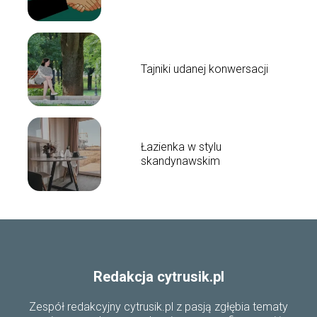
samochodu
Tajniki udanej konwersacji
Łazienka w stylu
skandynawskim
Redakcja cytrusik.pl
Zespół redakcyjny cytrusik.pl z pasją zgłębia tematy