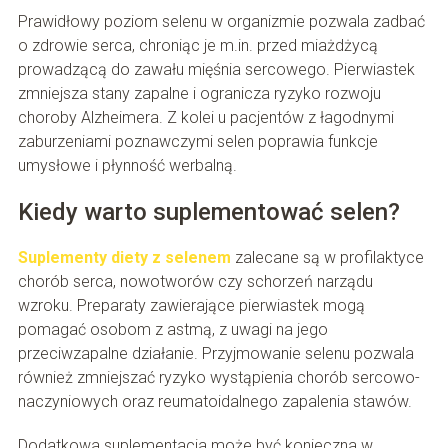
Prawidłowy poziom selenu w organizmie pozwala zadbać
o zdrowie serca, chroniąc je m.in. przed miażdżycą
prowadzącą do zawału mięśnia sercowego. Pierwiastek
zmniejsza stany zapalne i ogranicza ryzyko rozwoju
choroby Alzheimera. Z kolei u pacjentów z łagodnymi
zaburzeniami poznawczymi selen poprawia funkcje
umysłowe i płynność werbalną.
Kiedy warto suplementować selen?
Suplementy diety z selenem
zalecane są w profilaktyce
chorób serca, nowotworów czy schorzeń narządu
wzroku. Preparaty zawierające pierwiastek mogą
pomagać osobom z astmą, z uwagi na jego
przeciwzapalne działanie. Przyjmowanie selenu pozwala
również zmniejszać ryzyko wystąpienia chorób sercowo-
naczyniowych oraz reumatoidalnego zapalenia stawów.
Dodatkowa suplementacja może być konieczna w