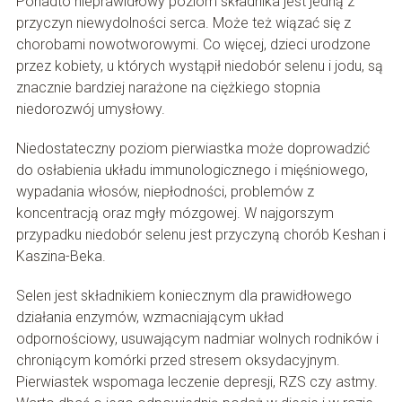
Ponadto nieprawidłowy poziom składnika jest jedną z
przyczyn niewydolności serca. Może też wiązać się z
chorobami nowotworowymi. Co więcej, dzieci urodzone
przez kobiety, u których wystąpił niedobór selenu i jodu, są
znacznie bardziej narażone na ciężkiego stopnia
niedorozwój umysłowy.
Niedostateczny poziom pierwiastka może doprowadzić
do osłabienia układu immunologicznego i mięśniowego,
wypadania włosów, niepłodności, problemów z
koncentracją oraz mgły mózgowej. W najgorszym
przypadku niedobór selenu jest przyczyną chorób Keshan i
Kaszina-Beka.
Selen jest składnikiem koniecznym dla prawidłowego
działania enzymów, wzmacniającym układ
odpornościowy, usuwającym nadmiar wolnych rodników i
chroniącym komórki przed stresem oksydacyjnym.
Pierwiastek wspomaga leczenie depresji, RZS czy astmy.