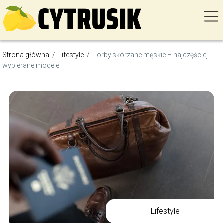
Strona główna
/
Lifestyle
/
Torby skórzane męskie – najczęściej
wybierane modele
Lifestyle