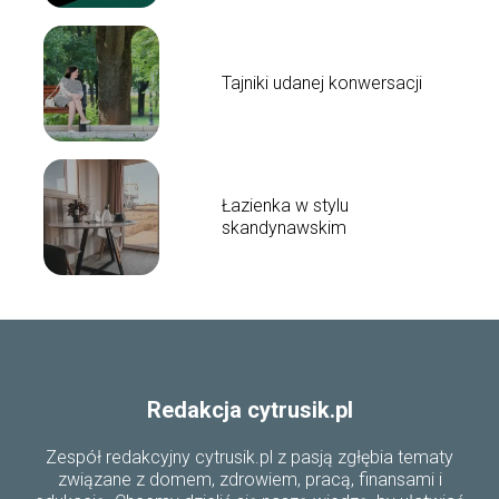
Tajniki udanej konwersacji
Łazienka w stylu
skandynawskim
Redakcja cytrusik.pl
Zespół redakcyjny cytrusik.pl z pasją zgłębia tematy
związane z domem, zdrowiem, pracą, finansami i