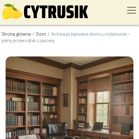
Strona główna
/
Dom
/
Ile trwa przepisanie domu u notariusza –
pełny przewodnik czasowy