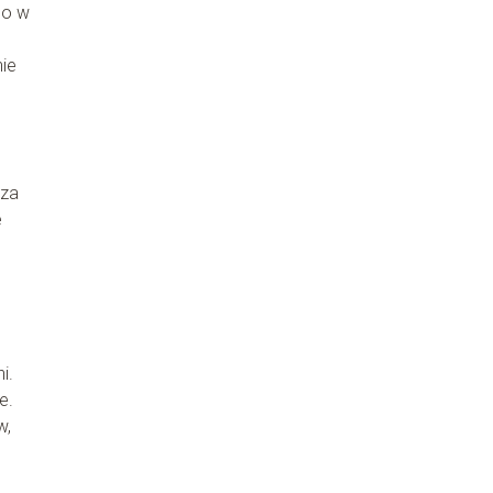
co w
ie
rza
e
i.
e.
w,