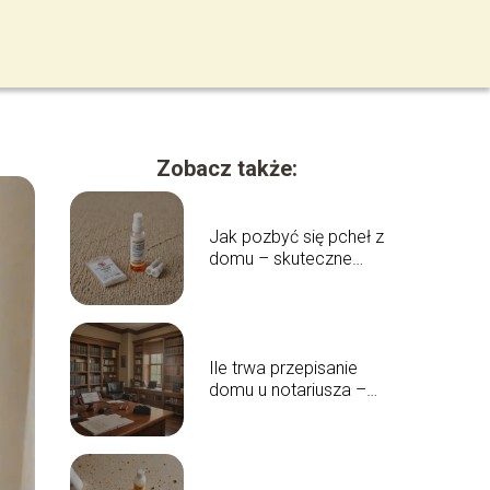
Zobacz także:
Jak pozbyć się pcheł z
domu – skuteczne
metody i porady
Ile trwa przepisanie
domu u notariusza –
pełny przewodnik
czasowy