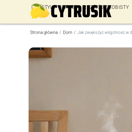
LIFESTYLE
PRACA
ROZWÓJ OSOBISTY
Strona główna
/
Dom
/
Jak zwiększyć wilgotność w 