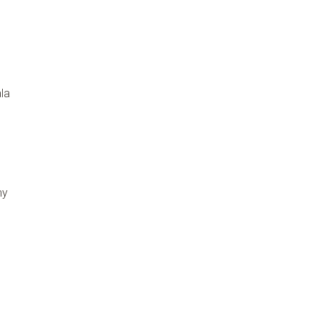
e
la
my