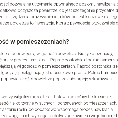
gotności pozwala na utrzymanie optymalnego poziomu nawilżenia 
dodatkowo oczyszcza powietrze, co jest szczególnie przydatne d
niu urządzenia oraz wymianie filtrów, co jest kluczowe dla jeg
acze powietrza to inwestycja, która z pewnością przyczyni się 
tność w pomieszczeniach?
lce o odpowiednią wilgotność powietrza. Nie tylko ozdabiają
ć przez proces transpiracji. Paproć bostońska i palma bambus
 zwiększają wilgotność w pomieszczeniach. Paproć bostońska, ze
 wilgoci, a jej pielęgnacja jest stosunkowo prosta. Palma bambus
na w poprawie jakości powietrza poprzez absorpcję szkodliwych
worzy wilgotny mikroklimat. Ustawiając rośliny blisko siebie,
zczególnie korzystne w suchych i ogrzewanych pomieszczeniach.
 zraszaniu roślin, co dodatkowo wspomaga proces nawilżania
jmy uwagę na ich wymagania dotyczące światła i wilgotności, a