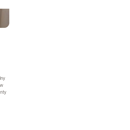
lny
ów
enty