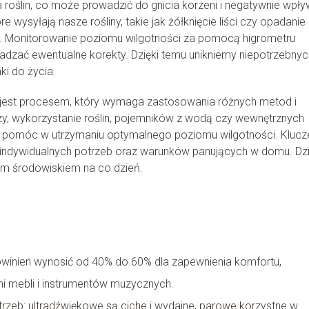
 roślin, co może prowadzić do gnicia korzeni i negatywnie wpł
 wysyłają nasze rośliny, takie jak żółknięcie liści czy opadanie
. Monitorowanie poziomu wilgotności za pomocą higrometru
adzać ewentualne korekty. Dzięki temu unikniemy niepotrzebnyc
i do życia.
jest procesem, który wymaga zastosowania różnych metod i
czy, wykorzystanie roślin, pojemników z wodą czy wewnętrznych
ogą pomóc w utrzymaniu optymalnego poziomu wilgotności. Kluc
 indywidualnych potrzeb oraz warunków panujących w domu. Dzi
m środowiskiem na co dzień.
winien wynosić od 40% do 60% dla zapewnienia komfortu,
i mebli i instrumentów muzycznych.
rzeb: ultradźwiękowe są ciche i wydajne, parowe korzystne w