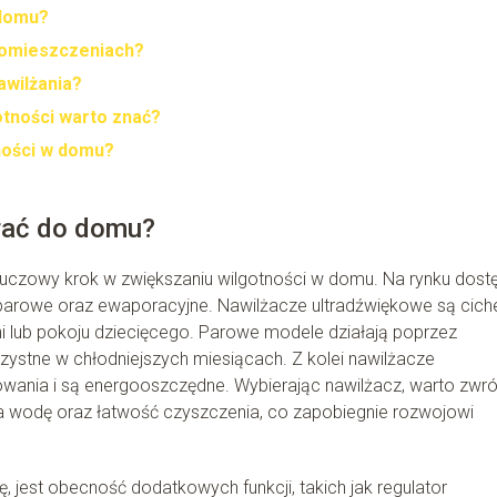
 domu?
 pomieszczeniach?
awilżania?
otności warto znać?
ności w domu?
rać do domu?
uczowy krok w zwiększaniu wilgotności w domu. Na rynku dost
 parowe oraz ewaporacyjne. Nawilżacze ultradźwiękowe są ciche
ni lub pokoju dziecięcego. Parowe modele działają poprzez
rzystne w chłodniejszych miesiącach. Z kolei nawilżacze
wania i są energooszczędne. Wybierając nawilżacz, warto zwró
a wodę oraz łatwość czyszczenia, co zapobiegnie rozwojowi
 jest obecność dodatkowych funkcji, takich jak regulator