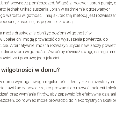
 ubrań wewnątrz pomieszczeń. Wilgoć z mokrych ubrań paruje, 
arto jednak unikać suszenia ubrań w nadmiernie ogrzewanych
 wzrostu wilgotności. Inną skuteczną metodą jest rozwieszan
podobnej zasadzie jak pojemniki z wodą.
ra może drastycznie obniżyć poziom wilgotności w
w upalne dni, mogą prowadzić do wysuszenia powietrza, co
cie. Alternatywnie, można rozważyć użycie nawilżaczy powiet
wiedni poziom wilgotności. Zwróćmy również uwagę na regularn
owietrza i poprawę jego jakości.
 wilgotności w domu?
w domu wymaga uwagi i regularności. Jednym z najczęstszych
a nawilżaczy powietrza, co prowadzi do rozwoju bakterii i pleśn
dzeń oraz wymianie filtrów, aby zapewnić ich efektywne działani
eszczeń, co również może prowadzić do niekorzystnych skutkó