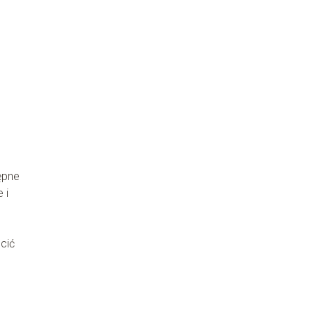
ępne
 i
cić