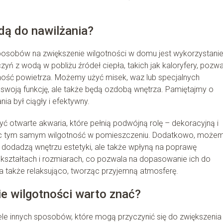
dą do nawilżania?
posobów na zwiększenie wilgotności w domu jest wykorzystani
ń z wodą w pobliżu źródeł ciepła, takich jak kaloryfery, pozwa
ność powietrza. Możemy użyć misek, waz lub specjalnych
 swoją funkcję, ale także będą ozdobą wnętrza. Pamiętajmy o
ia był ciągły i efektywny.
ć otwarte akwaria, które pełnią podwójną rolę – dekoracyjną i
jąc tym samym wilgotność w pomieszczeniu. Dodatkowo, może
o dodadzą wnętrzu estetyki, ale także wpłyną na poprawę
 kształtach i rozmiarach, co pozwala na dopasowanie ich do
a także relaksująco, tworząc przyjemną atmosferę.
e wilgotności warto znać?
iele innych sposobów, które mogą przyczynić się do zwiększenia