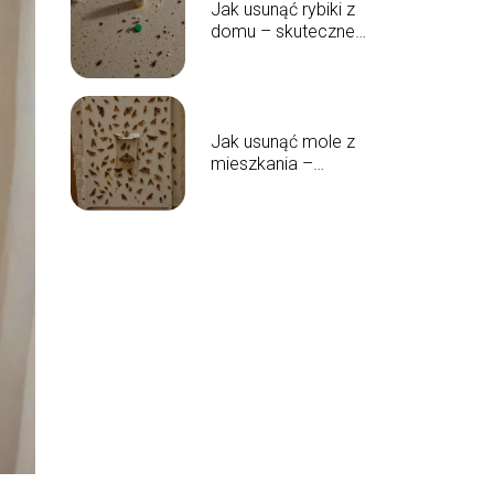
Jak usunąć rybiki z
domu – skuteczne
sposoby na pozbycie
się szkodników
Jak usunąć mole z
mieszkania –
efektywne sposoby i
wskazówki