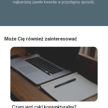
najbardziej zawiłe kwestie w przystępny sposób.
Może Cię również zainteresować
Czym jest cykl koniunkturalny?