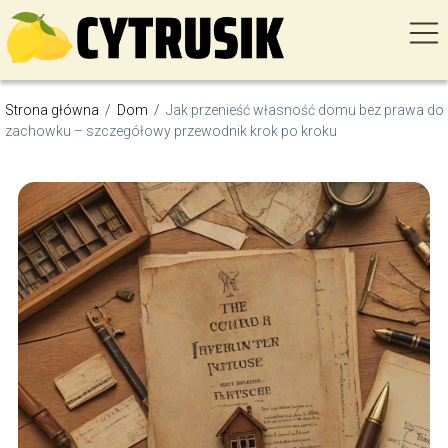
Strona główna
/
Dom
/
Jak przenieść własność domu bez prawa do
zachowku – szczegółowy przewodnik krok po kroku