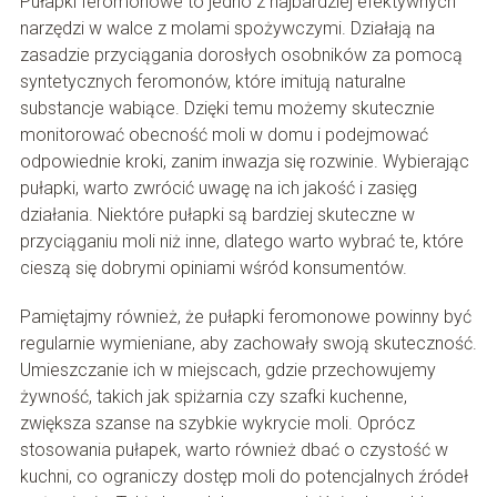
Pułapki feromonowe to jedno z najbardziej efektywnych
narzędzi w walce z molami spożywczymi. Działają na
zasadzie przyciągania dorosłych osobników za pomocą
syntetycznych feromonów, które imitują naturalne
substancje wabiące. Dzięki temu możemy skutecznie
monitorować obecność moli w domu i podejmować
odpowiednie kroki, zanim inwazja się rozwinie. Wybierając
pułapki, warto zwrócić uwagę na ich jakość i zasięg
działania. Niektóre pułapki są bardziej skuteczne w
przyciąganiu moli niż inne, dlatego warto wybrać te, które
cieszą się dobrymi opiniami wśród konsumentów.
Pamiętajmy również, że pułapki feromonowe powinny być
regularnie wymieniane, aby zachowały swoją skuteczność.
Umieszczanie ich w miejscach, gdzie przechowujemy
żywność, takich jak spiżarnia czy szafki kuchenne,
zwiększa szanse na szybkie wykrycie moli. Oprócz
stosowania pułapek, warto również dbać o czystość w
kuchni, co ograniczy dostęp moli do potencjalnych źródeł