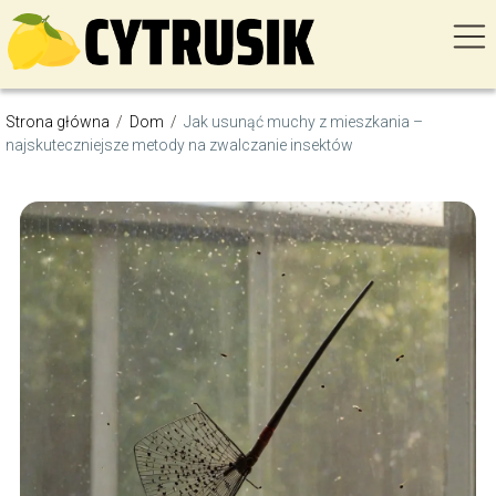
Strona główna
/
Dom
/
Jak usunąć muchy z mieszkania –
najskuteczniejsze metody na zwalczanie insektów