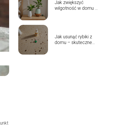
Jak zwiększyć
wilgotność w domu –
praktyczne i
skuteczne rozwiązania
Jak usunąć rybiki z
domu – skuteczne
sposoby na pozbycie
się szkodników
unkt