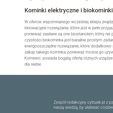
Kominki elektryczne i biokominki
W ofercie wspomnianego wcześniej sklepu znajdzi
innowacyjne rozwiązanie, które jest w pełni przyj
ponieważ zasilane są one bioetanolem, który nie 
czystości biokominka jest banalnie prostym zada
energooszczędne rozwiązanie, które dodatkowo ś
zakup takiego kominka, ponieważ można go używać
Komineo posiada bogatą ofertę różnych urządzeń
dla siebie.
Zespół redakcyjny cytrusik.pl z 
naszą wiedzą, by ułatwiać codzie