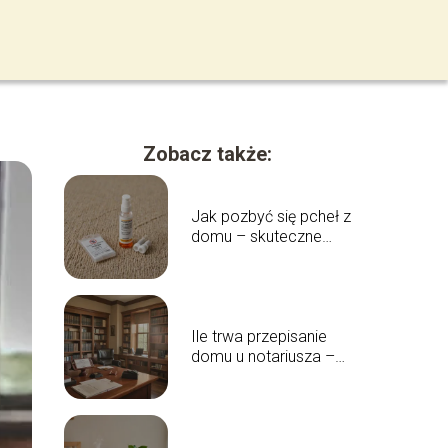
Zobacz także:
Jak pozbyć się pcheł z
domu – skuteczne
metody i porady
Ile trwa przepisanie
domu u notariusza –
pełny przewodnik
czasowy