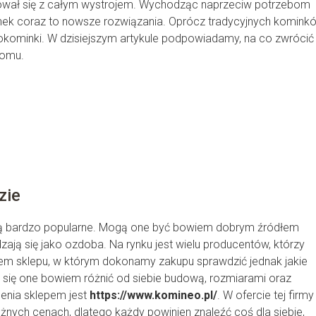
nował się z całym wystrojem. Wychodząc naprzeciw potrzebom
nek coraz to nowsze rozwiązania. Oprócz tradycyjnych komink
biokominki. W dzisiejszym artykule podpowiadamy, na co zwrócić
domu.
zie
l są bardzo popularne. Mogą one być bowiem dobrym źródłem
ą się jako ozdoba. Na rynku jest wielu producentów, którzy
rem sklepu, w którym dokonamy zakupu sprawdzić jednak jakie
 się one bowiem różnić od siebie budową, rozmiarami oraz
cenia sklepem jest
https://www.komineo.pl/
. W ofercie tej firmy
nych cenach, dlatego każdy powinien znaleźć coś dla siebie,