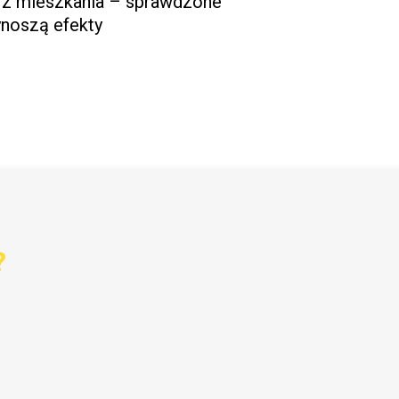
i z mieszkania – sprawdzone
ynoszą efekty
?