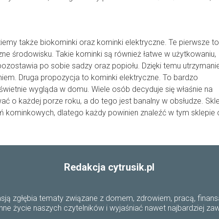
emy także biokominki oraz kominki elektryczne. Te pierwsze to
azne środowisku. Takie kominki są również łatwe w użytkowaniu,
pozostawia po sobie sadzy oraz popiołu. Dzięki temu utrzymani
niem. Druga propozycja to kominki elektryczne. To bardzo
wietnie wygląda w domu. Wiele osób decyduje się właśnie na
 o każdej porze roku, a do tego jest banalny w obsłudze. Skl
 kominkowych, dlatego każdy powinien znaleźć w tym sklepie
Redakcja cytrusik.pl
pasją zgłębia tematy związane z domem, zdrowiem, pracą, finansa
nne życie naszych czytelników i wyjaśniać nawet najbardziej za