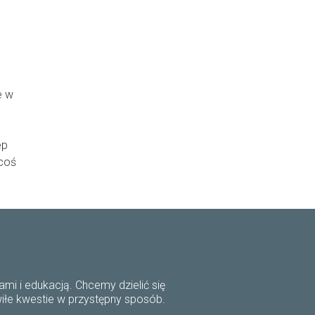
e w
ep
 coś
mi i edukacją. Chcemy dzielić się
wiłe kwestie w przystępny sposób.